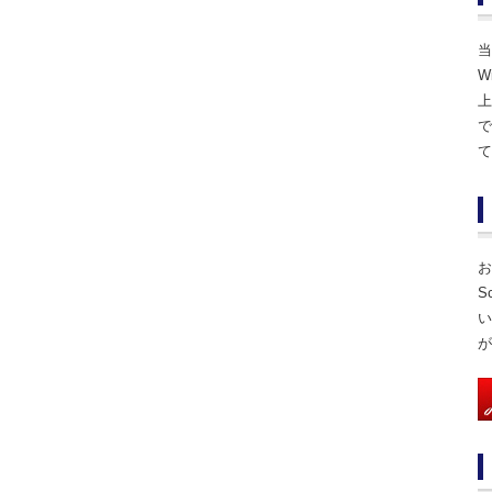
当
W
上
で
て
お
S
い
が