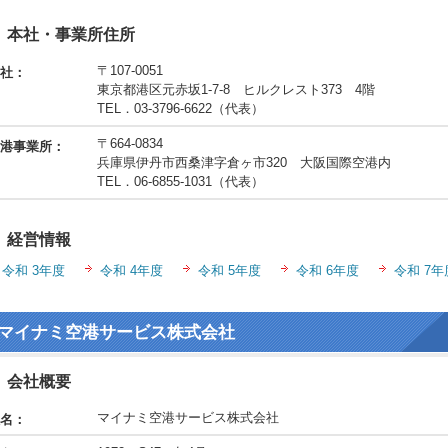
本社・事業所住所
〒107-0051
社：
東京都港区元赤坂1-7-8 ヒルクレスト373 4階
TEL．03-3796-6622（代表）
〒664-0834
港事業所：
兵庫県伊丹市西桑津字倉ヶ市320 大阪国際空港内
TEL．06-6855-1031（代表）
経営情報
令和 3年度
令和 4年度
令和 5年度
令和 6年度
令和 7年
マイナミ空港サービス株式会社
会社概要
マイナミ空港サービス株式会社
名：