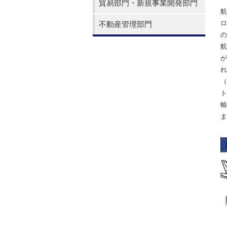
貿易部門・新規事業開発部門
航
ロ
不動産管理部門
の
航
が
れ
（
ト
輸
ま