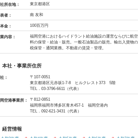
東京都港区
社所在地：
南 友和
表者：
100百万円
本金：
福岡空港におけるハイドラント給油施設の運営ならびに航空
業内容：
料の保管・給油・販売。一般石油製品の販売。輸出入貨物の
税保管・通関業務。不動産の賃貸・管理。
本社・事業所住所
〒107-0051
社：
東京都港区元赤坂1-7-8 ヒルクレスト373 5階
TEL．03-3796-6611（代表）
〒812-0851
岡空港事業所：
福岡県福岡市博多区青木457-1 福岡空港内
TEL．092-621-3431（代表）
経営情報