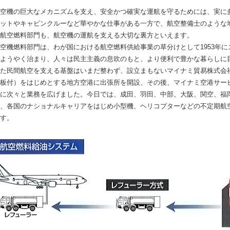
空機の巨大なメカニズムを支え、安全かつ確実な運航を守るためには、実に
ットやキャビンクルーなど華やかな仕事がある一方で、航空整備士のような
航空燃料部門も、航空機の運航を支える大切な裏方といえます。
空機燃料部門は、わが国における航空燃料供給事業の草分けとして1953年
ようやく治まり、人々は民主主義の息吹のもと、より便利で豊かな暮らしに
た民間航空を支える基盤はいまだ整わず、設立まもないマイナミ貿易株式会
板付）をはじめとする地方空港に出張所を開設、その後、マイナミ空港サー
に次々と業務を広げました。今日では、成田、羽田、中部、大阪、関空、福岡
、各国のナショナルキャリアをはじめ小型機、ヘリコプターなどの不定期航
す。