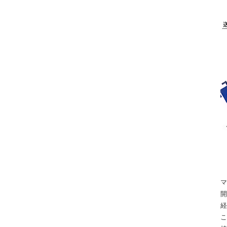
マ
開
経
こ