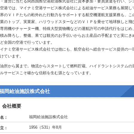
・運営に当たる関西国際空港給油株式会社に資本参加・要員派遣を行い、シ
空港では、マイナミ空港サービス株式会社による給油サービス業務も展開し
界のＶＩＰたちの桁外れた行動力をサポートする航空機運航支援業務も、こ
業のトップ、実業家、ハリウッドスターなどのＶＩＰを乗せて地球狭しと飛
専用機やチャーター機、特殊大型貨物機などの運航許可の申請代行をはじめ
積み降ろし、整備、果ては観光のお手伝いからお土産品の手配までと実にき
ど全国の空港で行っています。
イナミ空港サービス株式会社では他にも、航空会社へ総合サービス提供の一
けています。
油所から翼まで。物流からスタートして燃料貯蔵、ハイドラントシステムの
ルサービスこそ確かな信頼を生む源となっています。
福岡給油施設株式会社
会社概要
福岡給油施設株式会社
名：
1956（S31）年8月
立：