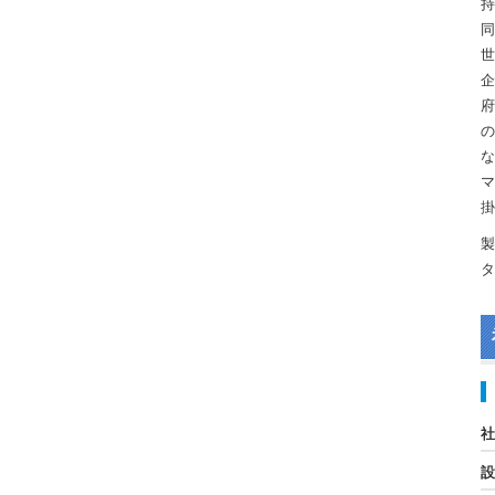
持
同
世
企
府
の
な
マ
掛
製
タ
社
設