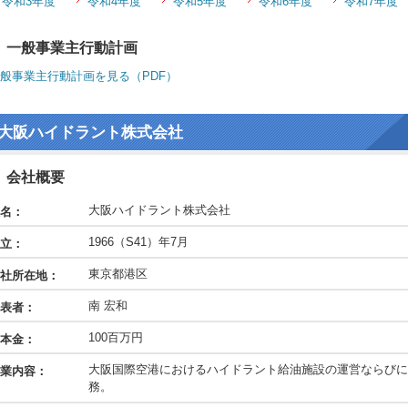
令和3年度
令和4年度
令和5年度
令和6年度
令和7年度
一般事業主行動計画
般事業主行動計画を見る（PDF）
大阪ハイドラント株式会社
会社概要
大阪ハイドラント株式会社
名：
1966（S41）年7月
立：
東京都港区
社所在地：
南 宏和
表者：
100百万円
本金：
大阪国際空港におけるハイドラント給油施設の運営ならびに
業内容：
務。