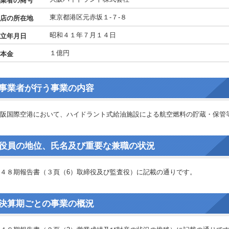
業者の商号
東京都港区元赤坂１-７-８
店の所在地
昭和４１年７月１４日
立年月日
１億円
本金
事業者が行う事業の内容
阪国際空港において、ハイドラント式給油施設による航空燃料の貯蔵・保管
役員の地位、氏名及び重要な兼職の状況
４８期報告書（３頁（6）取締役及び監査役）に記載の通りです。
決算期ごとの事業の概況