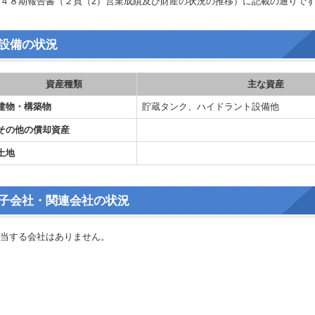
４８期報告書（２頁（2）営業成績及び財産の状況の推移）に記載の通りで
設備の状況
資産種類
主な資産
建物・構築物
貯蔵タンク、ハイドラント設備他
その他の償却資産
土地
子会社・関連会社の状況
当する会社はありません。