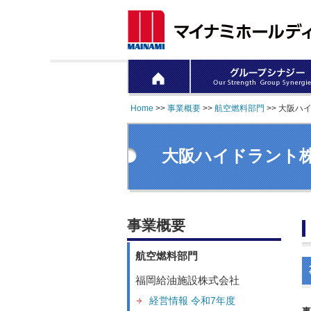
Home
>>
事業概要
>>
航空燃料部門
>> 大阪ハ
大阪ハイドラント株
事業概要
航空燃料部門
福岡給油施設株式会社
経営情報 令和7年度